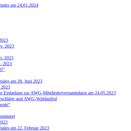
ziales am 24.01.2024
.2023
ov. 2023
t. 2023
t. 2023
d!“
ziales am 28. Juni 2023
i 2023
ie Einladung zur AWG-Mitgliederversammlung am 24.05.2023
orschläge und AWG-Wahlaufruf
heute“
ominiert
2023
ziales am 22. Februar 2023