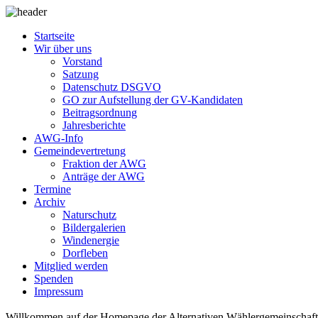
Startseite
Wir über uns
Vorstand
Satzung
Datenschutz DSGVO
GO zur Aufstellung der GV-Kandidaten
Beitragsordnung
Jahresberichte
AWG-Info
Gemeindevertretung
Fraktion der AWG
Anträge der AWG
Termine
Archiv
Naturschutz
Bildergalerien
Windenergie
Dorfleben
Mitglied werden
Spenden
Impressum
Willkommen auf der Homepage der Alternativen Wählergemeinschaf