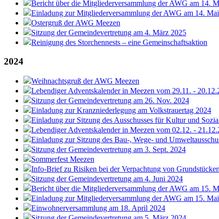
Bericht über die Mitgliederversammlung der AWG am 14. M
Einladung zur Mitgliederversammlung der AWG am 14. Ma
Ostergruß der AWG Meezen
Sitzung der Gemeindevertretung am 4. März 2025
Reinigung des Storchennests – eine Gemeinschaftsaktion
2024
Weihnachtsgruß der AWG Meezen
Lebendiger Adventskalender in Meezen vom 29.11. - 20.12
Sitzung der Gemeindevertretung am 26. Nov. 2024
Einladung zur Kranzniederlegung am Volkstrauertag 2024
Einladung zur Sitzung des Ausschusses für Kultur und Sozi
Lebendiger Adventskalender in Meezen vom 02.12. - 21.12
Einladung zur Sitzung des Bau-, Wege- und Umweltausschu
Sitzung der Gemeindevertretung am 3. Sept. 2024
Sommerfest Meezen
Info-Brief zu Risiken bei der Verpachtung von Grundstücke
Sitzung der Gemeindevertretung am 4. Juni 2024
Bericht über die Mitgliederversammlung der AWG am 15. M
Einladung zur Mitgliederversammlung der AWG am 15. Ma
Einwohnerversammlung am 18. April 2024
Sitzung der Gemeindevertretung am 5. März 2024