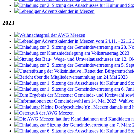
Einladung zur 2. Sitzung des Ausschusses für Kultur und So
Lebendiger Adventskalender in Meezen
2023
Weihnachtsgruß der AWG Meezen
Lebendiger Adventskalender in Meezen vom 24.11. - 22.12
Einladung zur 3. Sitzung der Gemeindevertretung am 28. N
Einladung zur Kranzniederlegung am Volkstrauertag 2023
Sitzung des Bau-, Wege- und Umweltausschusses am 12. Ok
Einladung zur 2. Sitzung der Gemeindevertretung am 5. Sep
Unterstützung der Volksinitiative „Rettet den Bürgerentschei
Bericht über die Mitgliederversammlung am 24.Mai 2023
Einladung zur 1. Sitzung des Ausschusses für Kultur und So
Einladung zur 1. Sitzung der Gemeindevertretung am 6. Jun
Zum Ergebnis der Meezener Gemeinde- und Kreiswahl sow
Informationen zur Gemeindewahl am 14. Mai 2023: Wahlv
Einladung: Kleine Dorfgeschichte(n): „Meezen damals und 
Ostergruß der AWG Meezen
Die AWG Meezen hat ihre Kandidatinnen und Kandidaten n
Einladung zur Sitzung der Gemeindevertretung am 7. März 
Einladung zur 6. Sitzung des Ausschusses für Kultur und So