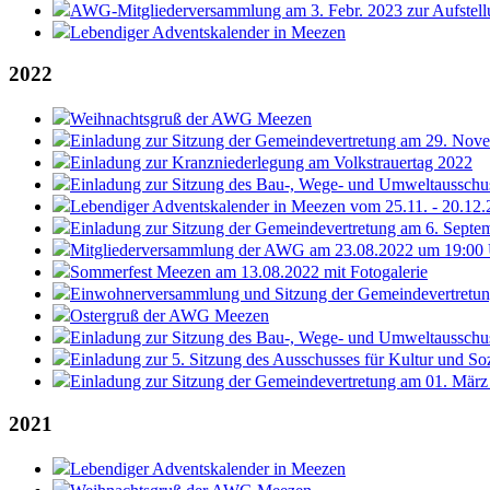
AWG-Mitgliederversammlung am 3. Febr. 2023 zur Aufstellu
Lebendiger Adventskalender in Meezen
2022
Weihnachtsgruß der AWG Meezen
Einladung zur Sitzung der Gemeindevertretung am 29. Nov
Einladung zur Kranzniederlegung am Volkstrauertag 2022
Einladung zur Sitzung des Bau-, Wege- und Umweltausschu
Lebendiger Adventskalender in Meezen vom 25.11. - 20.12
Einladung zur Sitzung der Gemeindevertretung am 6. Septe
Mitgliederversammlung der AWG am 23.08.2022 um 19:00
Sommerfest Meezen am 13.08.2022 mit Fotogalerie
Einwohnerversammlung und Sitzung der Gemeindevertretun
Ostergruß der AWG Meezen
Einladung zur Sitzung des Bau-, Wege- und Umweltausschus
Einladung zur 5. Sitzung des Ausschusses für Kultur und So
Einladung zur Sitzung der Gemeindevertretung am 01. März
2021
Lebendiger Adventskalender in Meezen